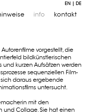
EN
|
DE
hinweise
info
kontakt
utorenfilme vorgestellt, die
ierfeld bildkünstlerischen
ews und kurzen Aufsätzen werden
sprozesse sequenziellen Film-
 sich daraus ergebende
nimationsfilms untersucht.
memacherin mit den
 und Collage. Sie hat einen